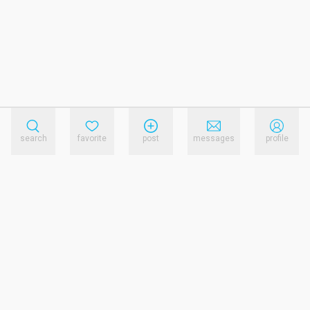
search
favorite
post
messages
profile