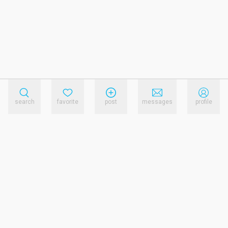
search
favorite
post
messages
profile