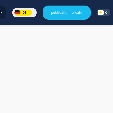
nk
publication_create
DE