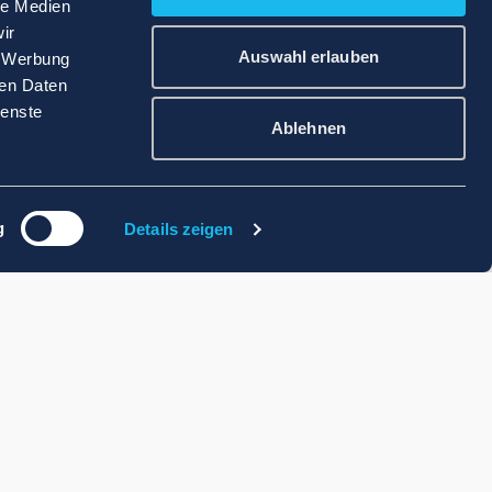
le Medien
ir
Auswahl erlauben
, Werbung
ren Daten
ienste
Ablehnen
g
Details zeigen