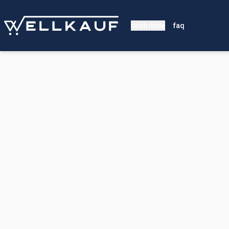
contribute
faq