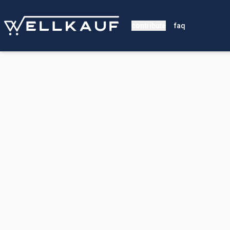
contribute
faq