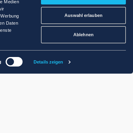
le Medien
ir
Auswahl erlauben
, Werbung
ren Daten
ienste
Ablehnen
g
Details zeigen