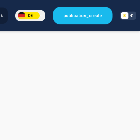
nk
publication_create
DE