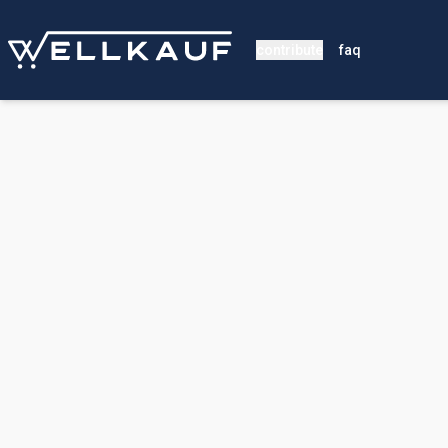
contribute
faq