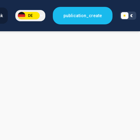
nk
publication_create
DE