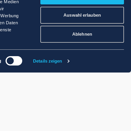
le Medien
ir
Auswahl erlauben
, Werbung
ren Daten
ienste
Ablehnen
g
Details zeigen