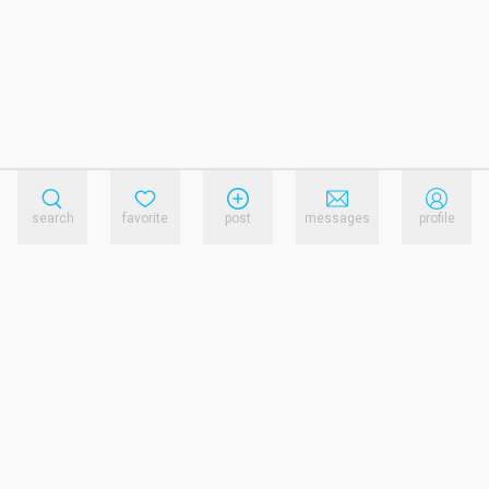
search
favorite
post
messages
profile