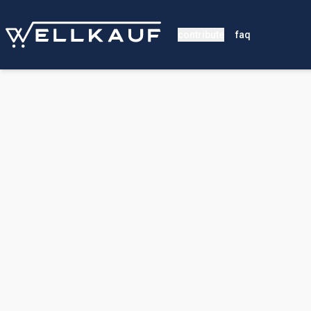
contribute
faq