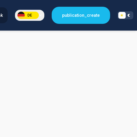
nk
publication_create
DE