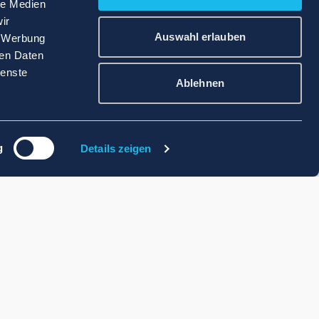
le Medien
ir
Auswahl erlauben
, Werbung
ren Daten
ienste
Ablehnen
g
Details zeigen