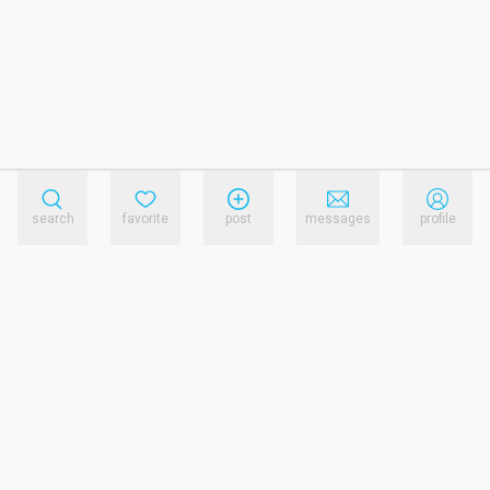
search
favorite
post
messages
profile