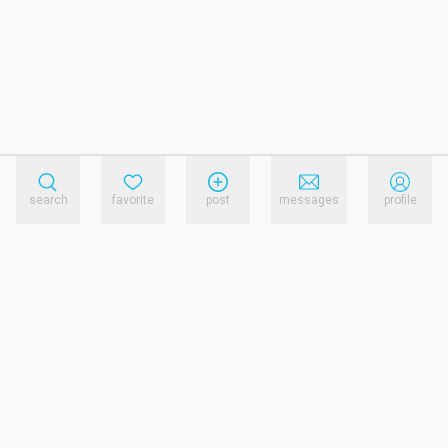
search
favorite
post
messages
profile