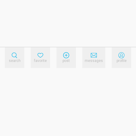
search
favorite
post
messages
profile