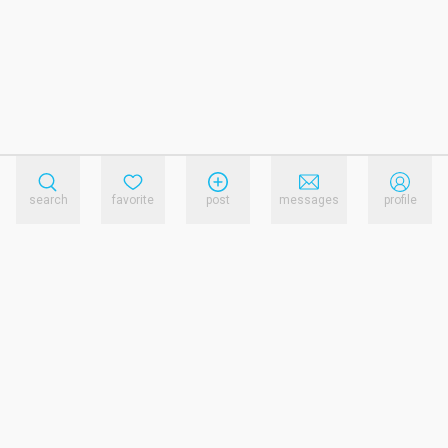
search
favorite
post
messages
profile