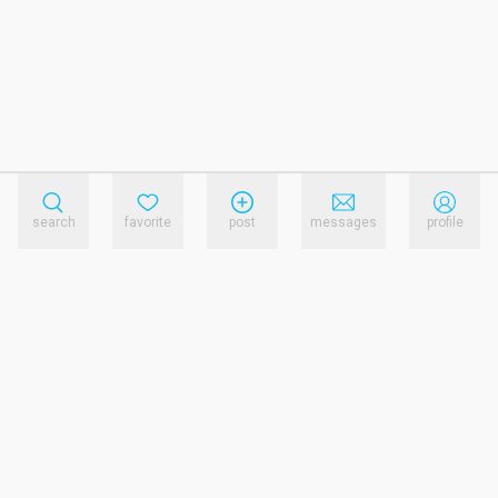
search
favorite
post
messages
profile