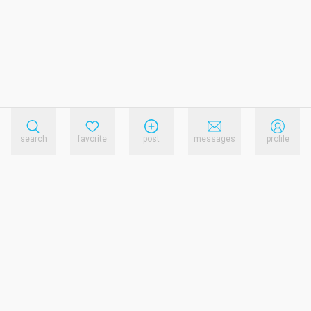
search
favorite
post
messages
profile