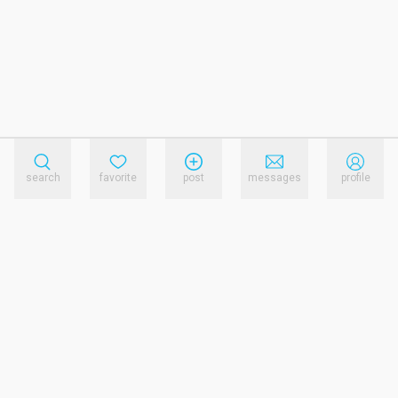
search
favorite
post
messages
profile