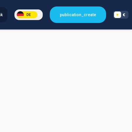
nk
publication_create
DE