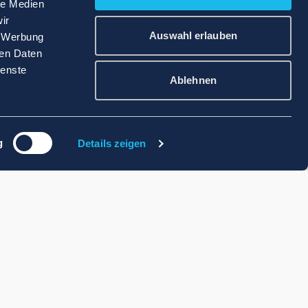
le Medien
ir
Auswahl erlauben
, Werbung
ren Daten
ienste
Ablehnen
g
Details zeigen