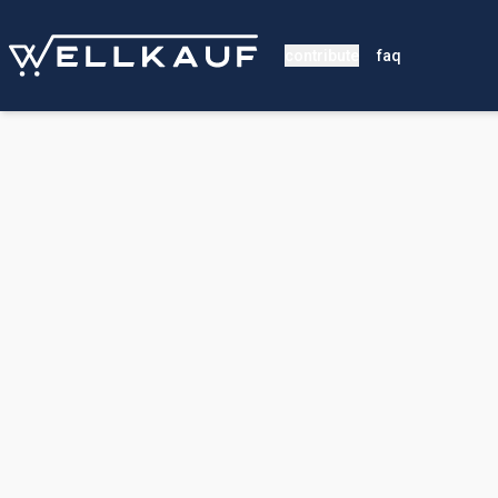
contribute
faq