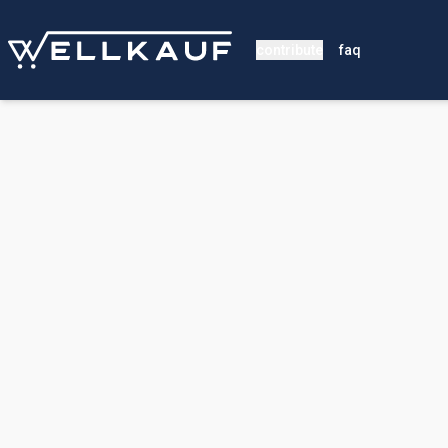
contribute
faq