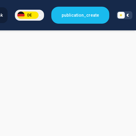
nk
publication_create
DE