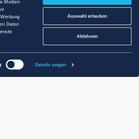
le Medien
ir
Auswahl erlauben
, Werbung
ren Daten
ienste
Ablehnen
g
Details zeigen