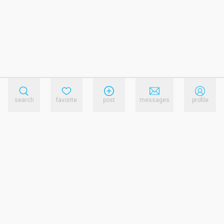
search
favorite
post
messages
profile