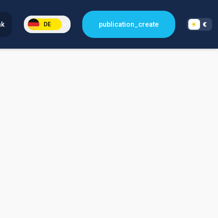
nk
publication_create
DE