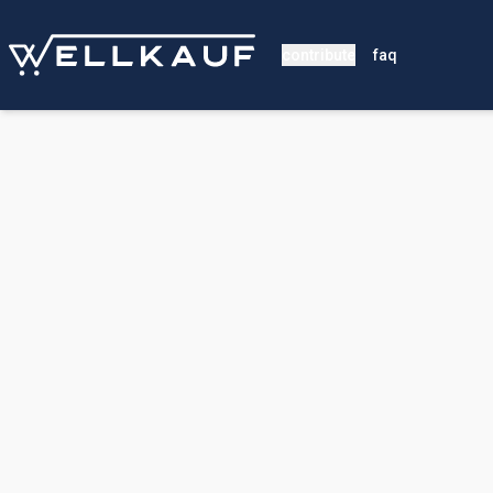
contribute
faq