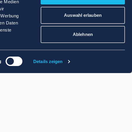
le Medien
ir
Auswahl erlauben
, Werbung
ren Daten
ienste
Ablehnen
g
Details zeigen