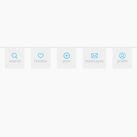
search
favorite
post
messages
profile