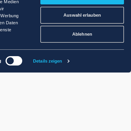
le Medien
ir
Auswahl erlauben
, Werbung
ren Daten
ienste
Ablehnen
g
Details zeigen