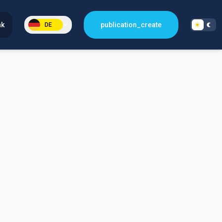
nk
publication_create
DE