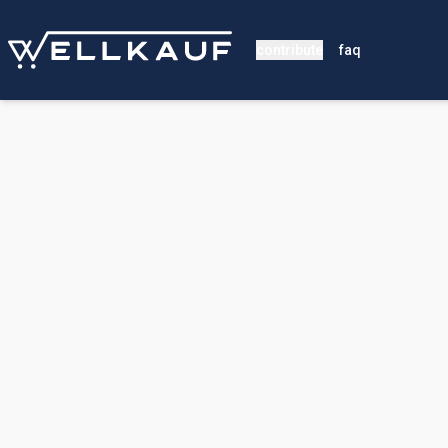
contribute
faq