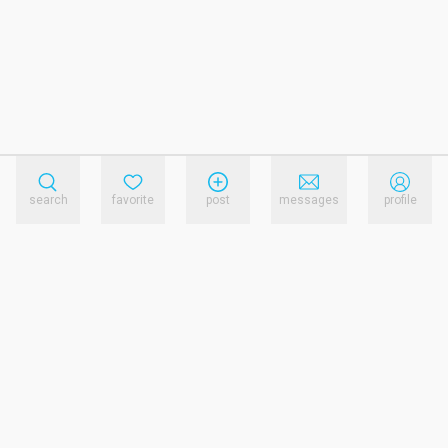
search
favorite
post
messages
profile