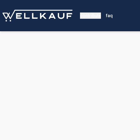
contribute
faq