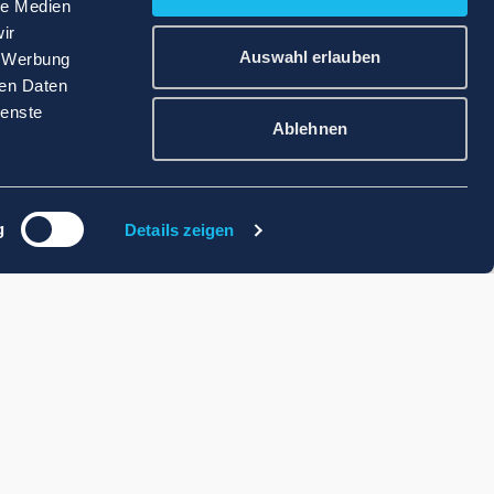
le Medien
ir
Auswahl erlauben
, Werbung
ren Daten
ienste
Ablehnen
g
Details zeigen