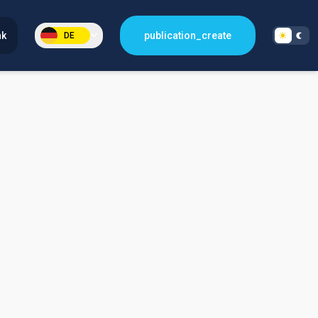
nk
publication_create
DE