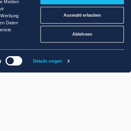
le Medien
ir
Auswahl erlauben
, Werbung
ren Daten
ienste
Ablehnen
g
Details zeigen