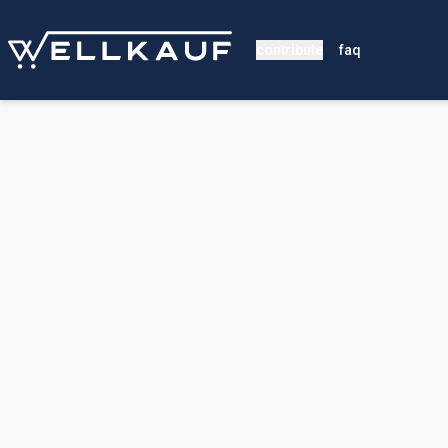
contribute
faq