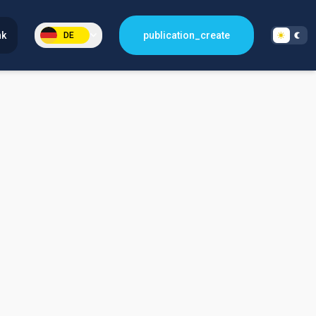
nk
publication_create
DE