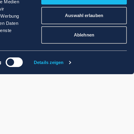
le Medien
ir
Auswahl erlauben
, Werbung
ren Daten
ienste
Ablehnen
g
Details zeigen