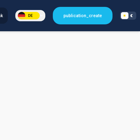
nk
publication_create
DE