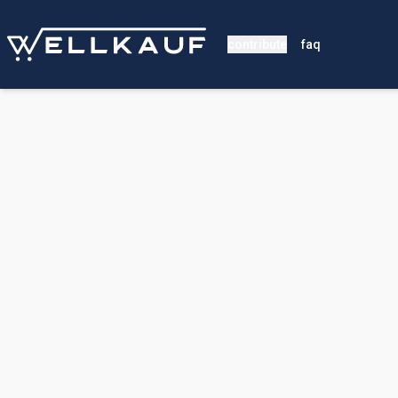
contribute
faq