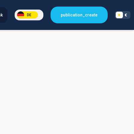
nk
publication_create
DE