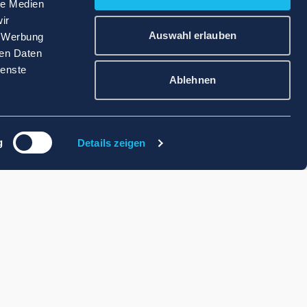
le Medien
ir
Auswahl erlauben
, Werbung
ren Daten
ienste
Ablehnen
g
Details zeigen