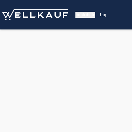
contribute
faq