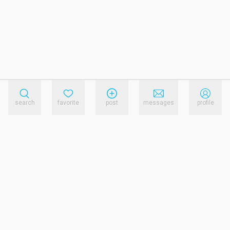
search
favorite
post
messages
profile