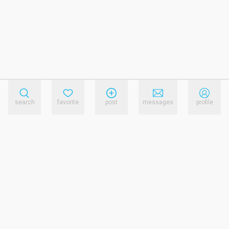
search
favorite
post
messages
profile