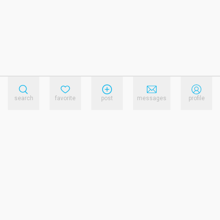
search
favorite
post
messages
profile