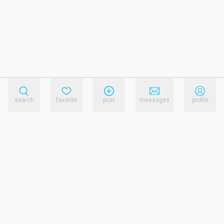
search
favorite
post
messages
profile