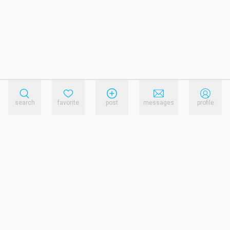
search
favorite
post
messages
profile