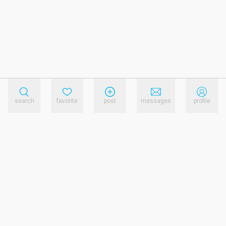
search
favorite
post
messages
profile