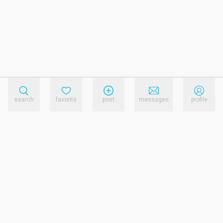
search
favorite
post
messages
profile