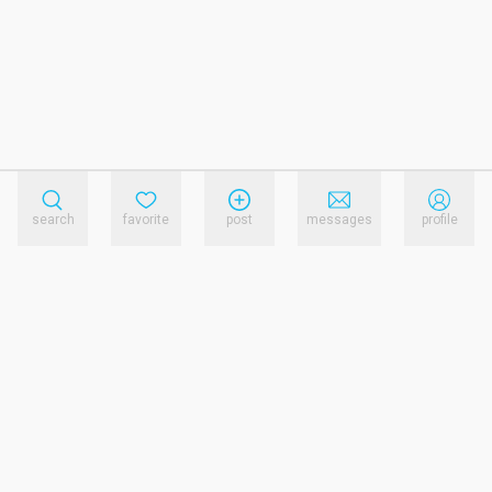
search
favorite
post
messages
profile