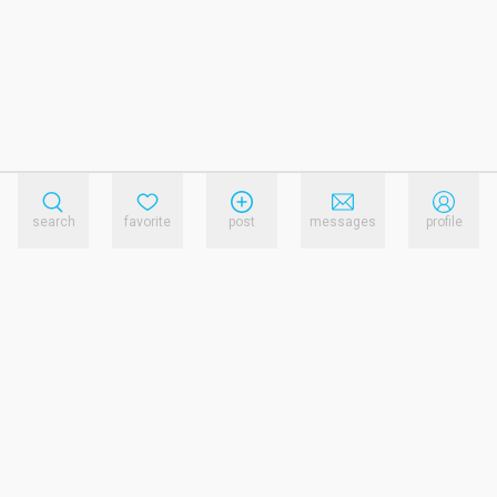
search
favorite
post
messages
profile