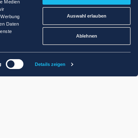
le Medien
ir
Auswahl erlauben
, Werbung
ren Daten
ienste
Ablehnen
g
Details zeigen