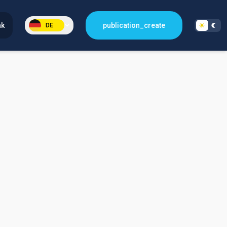
nk
publication_create
DE