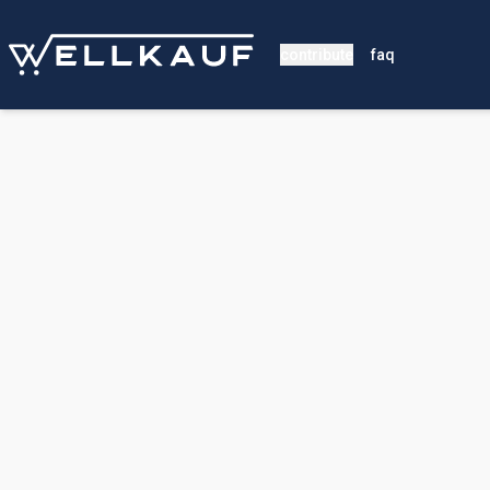
contribute
faq