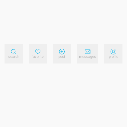
search
favorite
post
messages
profile