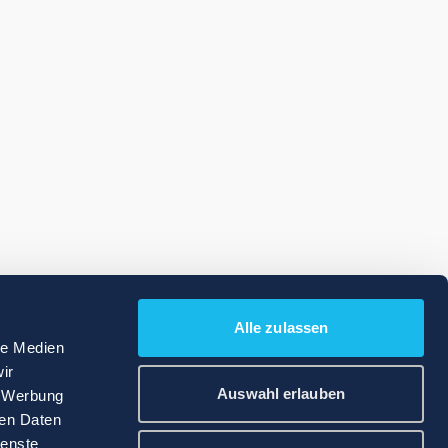
Alle zulassen
le Medien
ir
Auswahl erlauben
, Werbung
ren Daten
ienste