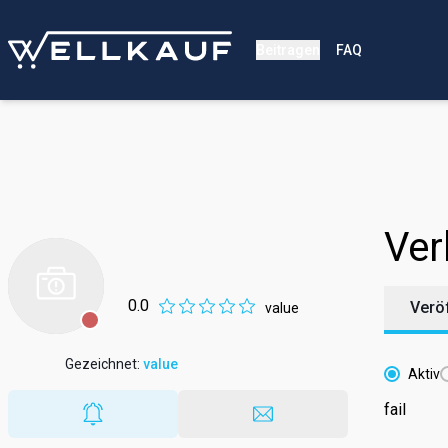
Beitragen
FAQ
Ver
0.0
Verö
value
Gezeichnet
:
value
Aktiv
fail