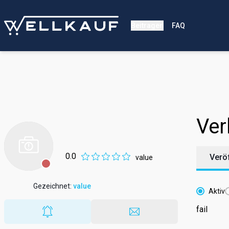
Beitragen
FAQ
Ver
0.0
Verö
value
Gezeichnet
:
value
Aktiv
fail