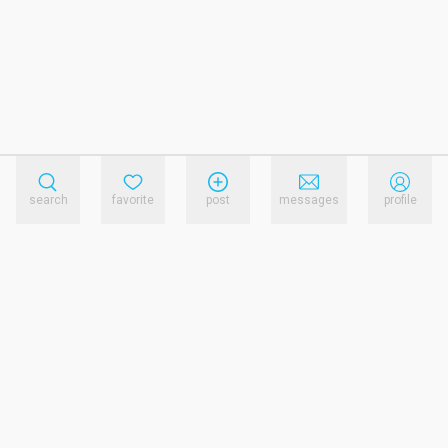
search
favorite
post
messages
profile