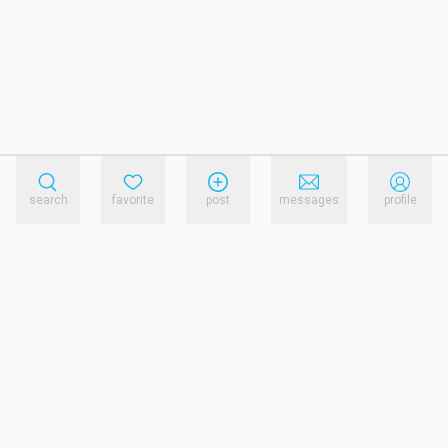
search
favorite
post
messages
profile