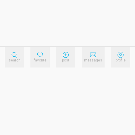
search
favorite
post
messages
profile