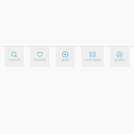
search
favorite
post
messages
profile