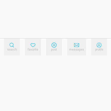
search
favorite
post
messages
profile