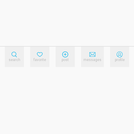
search
favorite
post
messages
profile