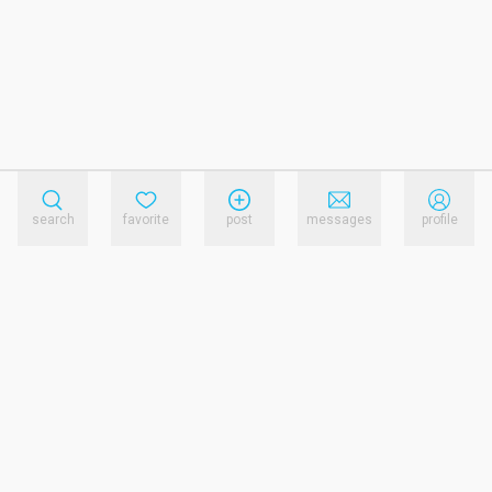
search
favorite
post
messages
profile