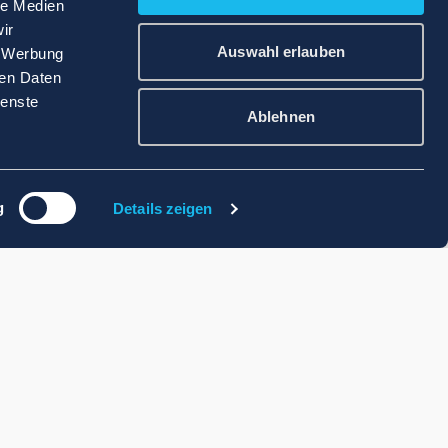
le Medien
ir
Auswahl erlauben
, Werbung
ren Daten
ienste
Ablehnen
g
Details zeigen