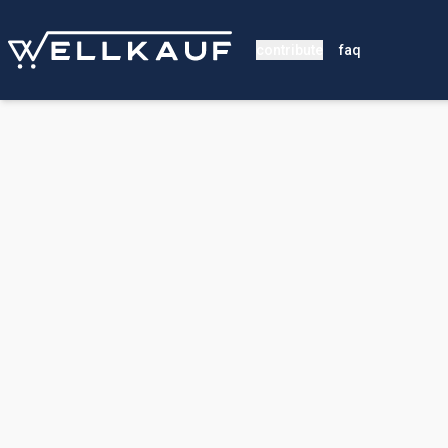
contribute
faq