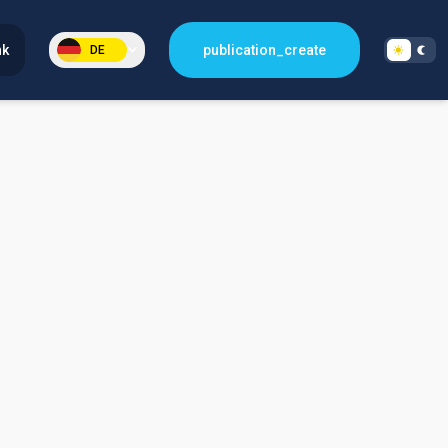
nk
publication_create
DE