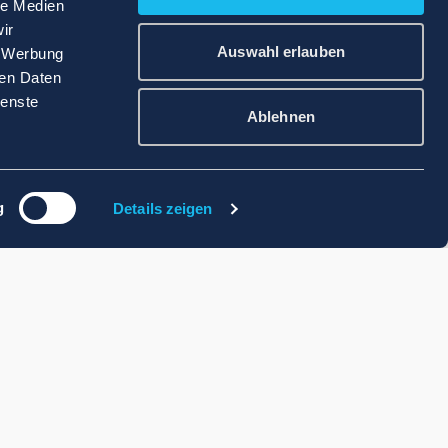
le Medien
ir
Auswahl erlauben
, Werbung
ren Daten
ienste
Ablehnen
g
Details zeigen