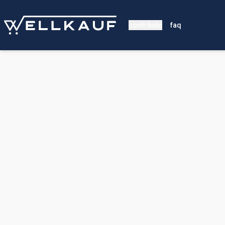
contribute
faq