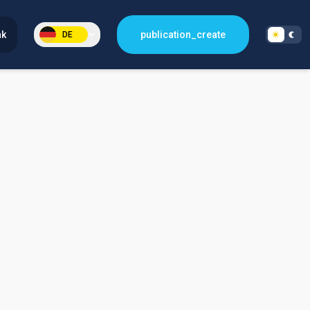
nk
publication_create
DE