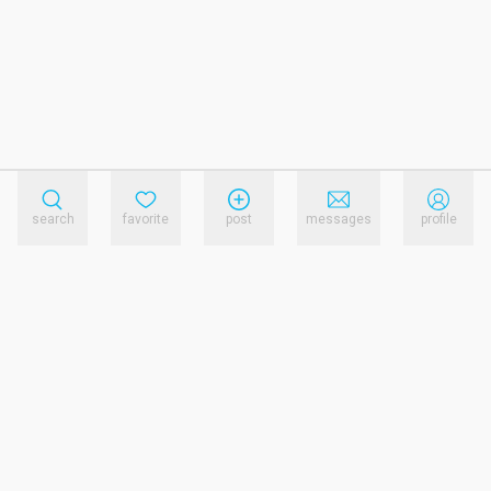
search
favorite
post
messages
profile