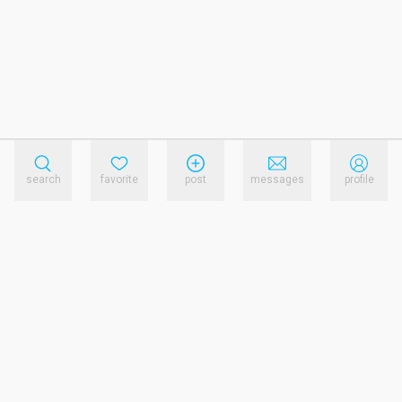
search
favorite
post
messages
profile